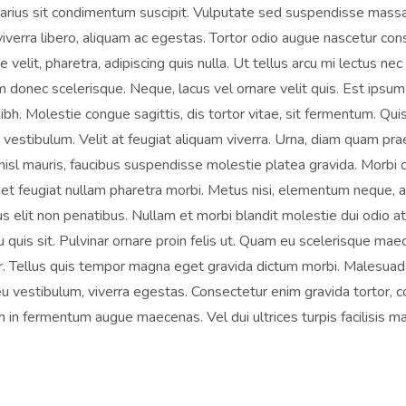
 varius sit condimentum suscipit. Vulputate sed suspendisse massa 
viverra libero, aliquam ac egestas. Tortor odio augue nascetur co
velit, pharetra, adipiscing quis nulla. Ut tellus arcu mi lectus nec
donec scelerisque. Neque, lacus vel ornare velit quis. Est ipsum
ibh. Molestie congue sagittis, dis tortor vitae, sit fermentum. Qui
 vestibulum. Velit at feugiat aliquam viverra. Urna, diam quam pr
isl mauris, faucibus suspendisse molestie platea gravida. Morbi 
uet feugiat nullam pharetra morbi. Metus nisi, elementum neque, 
 elit non penatibus. Nullam et morbi blandit molestie dui odio at
uis sit. Pulvinar ornare proin felis ut. Quam eu scelerisque mae
ar. Tellus quis tempor magna eget gravida dictum morbi. Malesuad
 eu vestibulum, viverra egestas. Consectetur enim gravida tortor, 
in fermentum augue maecenas. Vel dui ultrices turpis facilisis ma