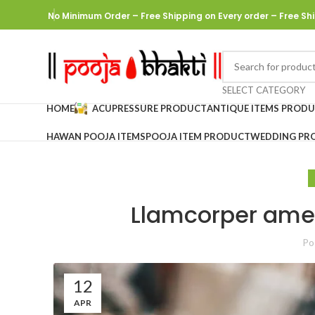
No Minimum Order – Free Shipping on Every order
– Free Shi
SELECT CATEGORY
HOME
ACUPRESSURE PRODUCT
ANTIQUE ITEMS PROD
HAWAN POOJA ITEMS
POOJA ITEM PRODUCT
WEDDING PR
Llamcorper amet,
Po
12
APR