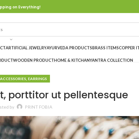
pping on Everything!
UCT
ARTIFICIAL JEWELRY
AYURVEDA PRODUCTS
BRASS ITEMS
COPPER I
ODUCT
WOODEN PRODUCT
HOME & KITCHAN
YANTRA COLLECTION
,
ACCESSORIES
EARRINGS
 porttitor ut pellentesque
sted by
PRINT FOBIA