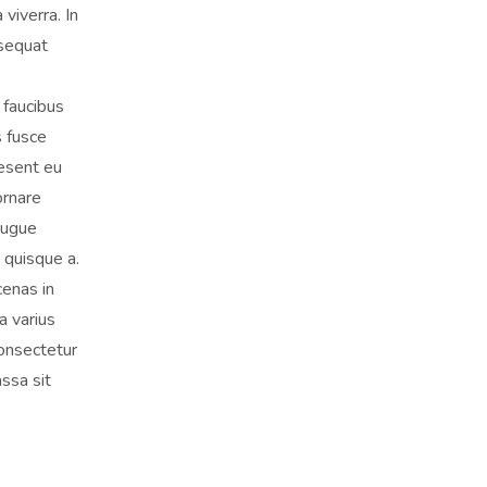
viverra. In
nsequat
 faucibus
s fusce
aesent eu
ornare
augue
 quisque a.
cenas in
a varius
consectetur
ssa sit