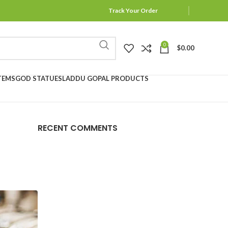
Track Your Order
0
$
0.00
TEMS
GOD STATUES
LADDU GOPAL PRODUCTS
RECENT COMMENTS